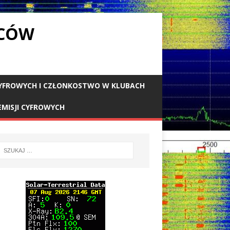
WCÓW
 CYFROWYCH I CZŁONKOSTWO W KLUBACH
EMISJI CYFROWYCH