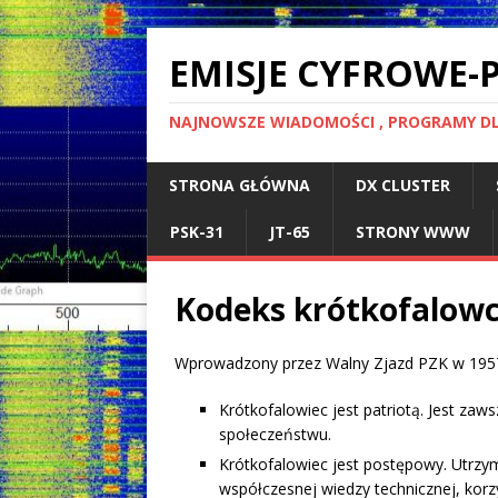
EMISJE CYFROWE
NAJNOWSZE WIADOMOŚCI , PROGRAMY D
STRONA GŁÓWNA
DX CLUSTER
PSK-31
JT-65
STRONY WWW
Kodeks krótkofalow
Wprowadzony przez Walny Zjazd PZK w 1957
Krótkofalowiec jest patriotą. Jest zaw
społeczeństwu.
Krótkofalowiec jest postępowy. Utrzy
współczesnej wiedzy technicznej, korzy