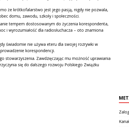
o że krótkofalarstwo jest jego pasją, nigdy nie pozwala,
bec domu, zawodu, szkoły i społeczności.
awanie tempem dostosowanym do życzenia korespondenta,
moc i wyrozumiałość dla radiosłuchacza – oto znamiona
gdy świadomie nie używa eteru dla swojej rozrywki w
prowadzenie korespondencji.
wego stowarzyszenia. Zawdzięczając mu możność uprawiania
rzyczynia się do dalszego rozwoju Polskiego Związku
MET
Zalog
Kana