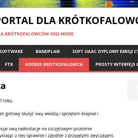
-PORTAL DLA KRÓTKOFALO
LA KRÓTKOFALOWCÓW-DIGI MODE
SOFTWARE
BANDPLAN
SOFT UAAC DYPLOMY EMISJI
FT8
KODEKS KRÓTKOFALOWCA
PROSTY INTERFEJS 
ca
 roku.
sze gotowy służyć swą wiedzą i sprzętem krajowi i
muje swą radiostacje na szczytowym poziomie
stając z niej sprawnie i zgodnie z przyjętymi zwyczajami.