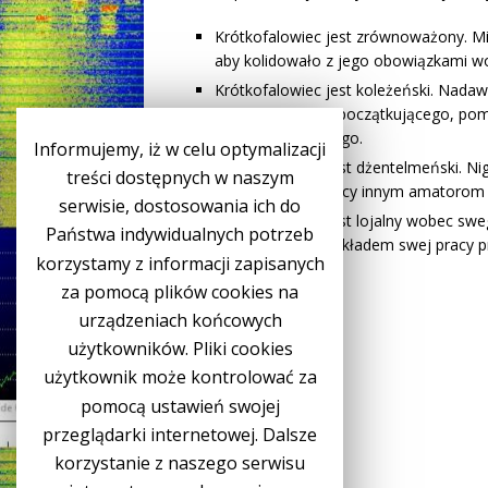
Krótkofalowiec jest zrównoważony. Mim
aby kolidowało z jego obowiązkami wo
Krótkofalowiec jest koleżeński. Nad
życzliwa rada dla początkującego, po
ducha amatorskiego.
Informujemy, iż w celu optymalizacji
Krótkofalowiec jest dżentelmeński. Ni
treści dostępnych w naszym
sposób utrudniający innym amatorom 
serwisie, dostosowania ich do
Krótkofalowiec jest lojalny wobec s
Państwa indywidualnych potrzeb
krótkofalarstwa,wkładem swej pracy p
korzystamy z informacji zapisanych
Krótkofalowców.
za pomocą plików cookies na
urządzeniach końcowych
użytkowników. Pliki cookies
użytkownik może kontrolować za
pomocą ustawień swojej
przeglądarki internetowej. Dalsze
korzystanie z naszego serwisu